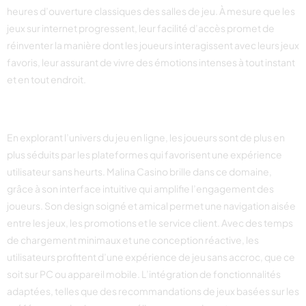
heures d’ouverture classiques des salles de jeu. À mesure que les
jeux sur internet progressent, leur facilité d’accès promet de
réinventer la manière dont les joueurs interagissent avec leurs jeux
favoris, leur assurant de vivre des émotions intenses à tout instant
et en tout endroit.
Expérience utilisateur sans accroc
En explorant l’univers du jeu en ligne, les joueurs sont de plus en
plus séduits par les plateformes qui favorisent une expérience
utilisateur sans heurts. Malina Casino brille dans ce domaine,
grâce à son interface intuitive qui amplifie l’engagement des
joueurs. Son design soigné et amical permet une navigation aisée
entre les jeux, les promotions et le service client. Avec des temps
de chargement minimaux et une conception réactive, les
utilisateurs profitent d’une expérience de jeu sans accroc, que ce
soit sur PC ou appareil mobile. L’intégration de fonctionnalités
adaptées, telles que des recommandations de jeux basées sur les