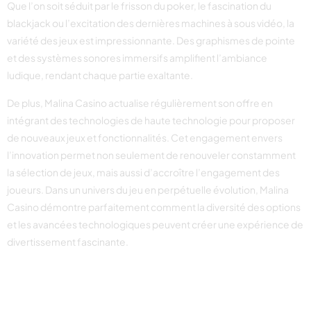
Que l’on soit séduit par le frisson du poker, le fascination du
blackjack ou l’excitation des dernières machines à sous vidéo, la
variété des jeux est impressionnante. Des graphismes de pointe
et des systèmes sonores immersifs amplifient l’ambiance
ludique, rendant chaque partie exaltante.
De plus, Malina Casino actualise régulièrement son offre en
intégrant des technologies de haute technologie pour proposer
de nouveaux jeux et fonctionnalités. Cet engagement envers
l’innovation permet non seulement de renouveler constamment
la sélection de jeux, mais aussi d’accroître l’engagement des
joueurs. Dans un univers du jeu en perpétuelle évolution, Malina
Casino démontre parfaitement comment la diversité des options
et les avancées technologiques peuvent créer une expérience de
divertissement fascinante.
Profitez d’une
atmosphère luxueuse