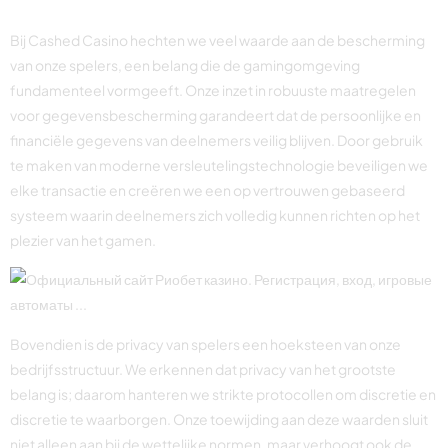
Bij Cashed Casino hechten we veel waarde aan de bescherming
van onze spelers, een belang die de gamingomgeving
fundamenteel vormgeeft. Onze inzet in robuuste maatregelen
voor gegevensbescherming garandeert dat de persoonlijke en
financiële gegevens van deelnemers veilig blijven. Door gebruik
te maken van moderne versleutelingstechnologie beveiligen we
elke transactie en creëren we een op vertrouwen gebaseerd
systeem waarin deelnemers zich volledig kunnen richten op het
plezier van het gamen.
Bovendien is de privacy van spelers een hoeksteen van onze
bedrijfsstructuur. We erkennen dat privacy van het grootste
belang is; daarom hanteren we strikte protocollen om discretie en
discretie te waarborgen. Onze toewijding aan deze waarden sluit
niet alleen aan bij de wettelijke normen, maar verhoogt ook de