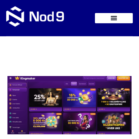
Het genot van
gokken en rust voor
België bij Cashed
Casino