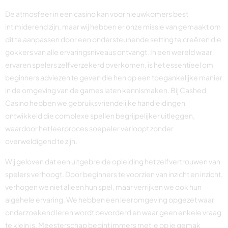
De atmosfeer in een casino kan voor nieuwkomers best
intimiderend zijn, maar wij hebben er onze missie van gemaakt om
dit te aanpassen door een ondersteunende setting te creëren die
gokkers van alle ervaringsniveaus ontvangt. In een wereld waar
ervaren spelers zelfverzekerd overkomen, is het essentieel om
beginners adviezen te geven die hen op een toegankelijke manier
in de omgeving van de games laten kennismaken. Bij Cashed
Casino hebben we gebruiksvriendelijke handleidingen
ontwikkeld die complexe spellen begrijpelijker uitleggen,
waardoor het leerproces soepeler verloopt zonder
overweldigend te zijn.
Wij geloven dat een uitgebreide opleiding het zelfvertrouwen van
spelers verhoogt. Door beginners te voorzien van inzicht en inzicht,
verhogen we niet alleen hun spel, maar verrijken we ook hun
algehele ervaring. We hebben een leeromgeving opgezet waar
onderzoekend leren wordt bevorderd en waar geen enkele vraag
te klein is. Meesterschap begint immers met je op je gemak