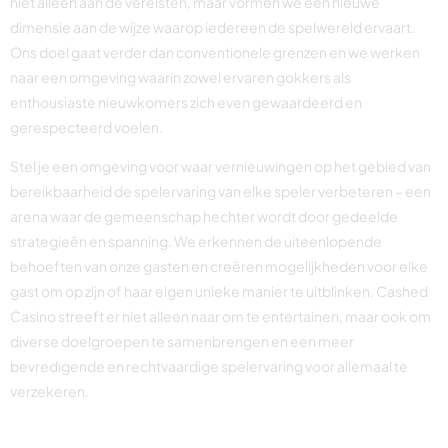
niet alleen aan de vereisten, maar vormen we een nieuwe
dimensie aan de wijze waarop iedereen de spelwereld ervaart.
Ons doel gaat verder dan conventionele grenzen en we werken
naar een omgeving waarin zowel ervaren gokkers als
enthousiaste nieuwkomers zich even gewaardeerd en
gerespecteerd voelen.
Stel je een omgeving voor waar vernieuwingen op het gebied van
bereikbaarheid de spelervaring van elke speler verbeteren – een
arena waar de gemeenschap hechter wordt door gedeelde
strategieën en spanning. We erkennen de uiteenlopende
behoeften van onze gasten en creëren mogelijkheden voor elke
gast om op zijn of haar eigen unieke manier te uitblinken. Cashed
Casino streeft er niet alleen naar om te entertainen, maar ook om
diverse doelgroepen te samenbrengen en een meer
bevredigende en rechtvaardige spelervaring voor allemaal te
verzekeren.
Beginnersvriendelijke omgeving