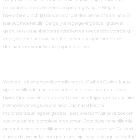
cruciaal voor een beschermde spelomgeving. In België
bijvoorbeeld, schrijft de wet voor dat deelnemers ten minste 21
jaar oud moeten zijn. Dergelijke regelgeving beveiligt zowel
gebruikers als aanbieders en creëert een wederzijds voordelig
ecosysteem. Laten we prioriteit geven aan geïnformeerde
deelname en verantwoorde spelpraktijken.
Hoe kan ik bereiken de ondersteuning van
Cashed Casino?
Wanneer je klantenservice nodig hebt bij Cashed Casino, kun je
op verschillende manieren contact met ons opnemen. Je kunt
bijvoorbeeld via de directe chat direct hulp krijgen, een populaire
methode vanwege de snelheid. Daarnaast biedt e-
mailondersteuning een gedetailleerd overzicht van je verzoeken,
wat cruciaal is bij complexe problemen. Door deze verschillende
ondersteuningsmogelijkheden te integreren, verzekert Cashed
Casino dat we niet alleen gebruikers zijn, maar belangrijke klanten.