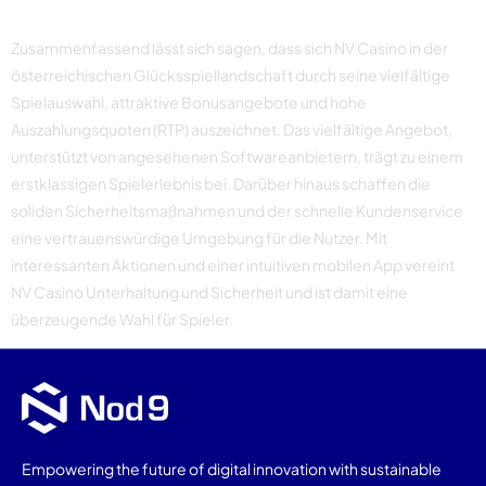
Zusammenfassend lässt sich sagen, dass sich NV Casino in der
österreichischen Glücksspiellandschaft durch seine vielfältige
Spielauswahl, attraktive Bonusangebote und hohe
Auszahlungsquoten (RTP) auszeichnet. Das vielfältige Angebot,
unterstützt von angesehenen Softwareanbietern, trägt zu einem
erstklassigen Spielerlebnis bei. Darüber hinaus schaffen die
soliden Sicherheitsmaßnahmen und der schnelle Kundenservice
eine vertrauenswürdige Umgebung für die Nutzer. Mit
interessanten Aktionen und einer intuitiven mobilen App vereint
NV Casino Unterhaltung und Sicherheit und ist damit eine
überzeugende Wahl für Spieler.
Empowering the future of digital innovation with sustainable