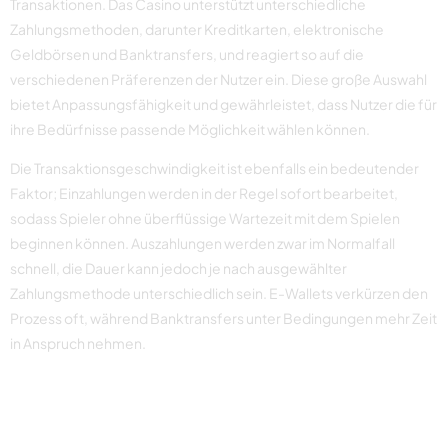
Transaktionen. Das Casino unterstützt unterschiedliche
Zahlungsmethoden, darunter Kreditkarten, elektronische
Geldbörsen und Banktransfers, und reagiert so auf die
verschiedenen Präferenzen der Nutzer ein. Diese große Auswahl
bietet Anpassungsfähigkeit und gewährleistet, dass Nutzer die für
ihre Bedürfnisse passende Möglichkeit wählen können.
Die Transaktionsgeschwindigkeit ist ebenfalls ein bedeutender
Faktor; Einzahlungen werden in der Regel sofort bearbeitet,
sodass Spieler ohne überflüssige Wartezeit mit dem Spielen
beginnen können. Auszahlungen werden zwar im Normalfall
schnell, die Dauer kann jedoch je nach ausgewählter
Zahlungsmethode unterschiedlich sein. E-Wallets verkürzen den
Prozess oft, während Banktransfers unter Bedingungen mehr Zeit
in Anspruch nehmen.
Erklärung der RTP-
Prozentsätze