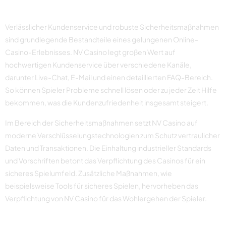
Sicherheitsmaßnahmen
Verlässlicher Kundenservice und robuste Sicherheitsmaßnahmen
sind grundlegende Bestandteile eines gelungenen Online-
Casino-Erlebnisses. NV Casino legt großen Wert auf
hochwertigen Kundenservice über verschiedene Kanäle,
darunter Live-Chat, E-Mail und einen detaillierten FAQ-Bereich.
So können Spieler Probleme schnell lösen oder zu jeder Zeit Hilfe
bekommen, was die Kundenzufriedenheit insgesamt steigert.
Im Bereich der Sicherheitsmaßnahmen setzt NV Casino auf
moderne Verschlüsselungstechnologien zum Schutz vertraulicher
Daten und Transaktionen. Die Einhaltung industrieller Standards
und Vorschriften betont das Verpflichtung des Casinos für ein
sicheres Spielumfeld. Zusätzliche Maßnahmen, wie
beispielsweise Tools für sicheres Spielen, hervorheben das
Verpflichtung von NV Casino für das Wohlergehen der Spieler.
Abschluss