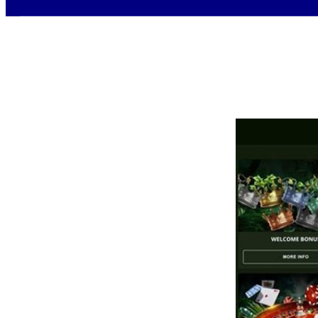
Revolution Casin
au casino au C