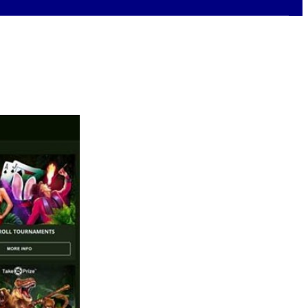
obile pour jouer