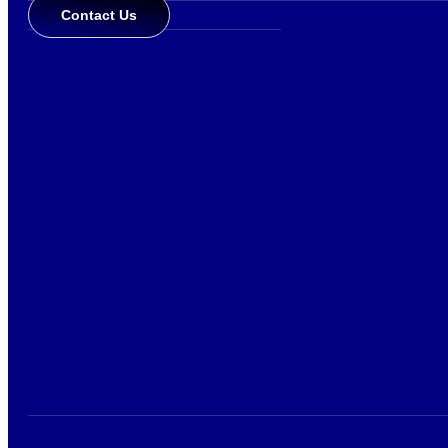
Contact Us