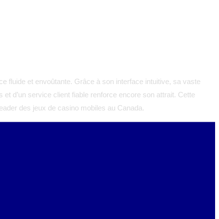
fluide et envoûtante. Grâce à son interface intuitive, sa vaste
 et d’un service client fiable renforce encore son attrait. Cette
leader des jeux de casino mobiles au Canada.