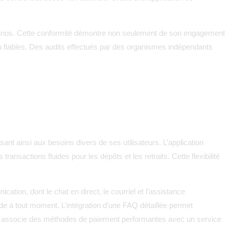
 casinos. Cette conformité démontre non seulement de son engagement
u fiables. Des audits effectués par des organismes indépendants
ant ainsi aux besoins divers de ses utilisateurs. L’application
ansactions fluides pour les dépôts et les retraits. Cette flexibilité
ion, dont le chat en direct, le courriel et l’assistance
aide à tout moment. L’intégration d’une FAQ détaillée permet
sino associe des méthodes de paiement performantes avec un service