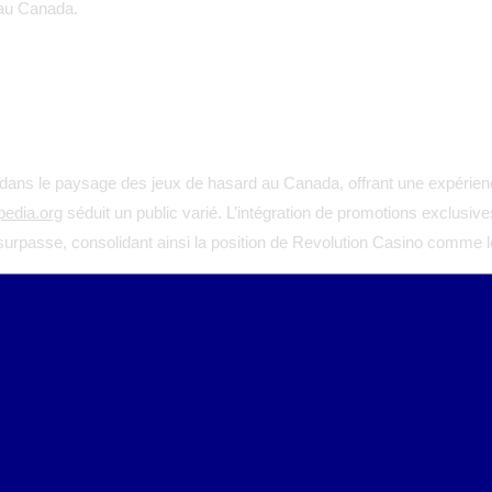
e au Canada.
ans le paysage des jeux de hasard au Canada, offrant une expérience 
pedia.org
séduit un public varié. L’intégration de promotions exclusives
surpasse, consolidant ainsi la position de Revolution Casino comme 