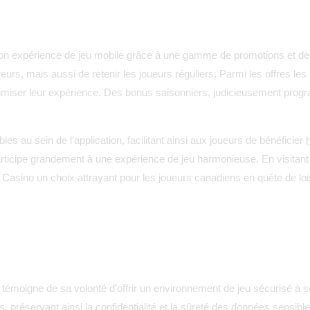
son expérience de jeu mobile grâce à une gamme de promotions et de 
teurs, mais aussi de retenir les joueurs réguliers. Parmi les offres 
optimiser leur expérience. Des bonus saisonniers, judicieusement pro
s au sein de l’application, facilitant ainsi aux joueurs de bénéficier
rticipe grandement à une expérience de jeu harmonieuse. En visitant l
n Casino un choix attrayant pour les joueurs canadiens en quête de lois
 témoigne de sa volonté d’offrir un environnement de jeu sécurisé à se
, préservant ainsi la confidentialité et la sûreté des données sensibl