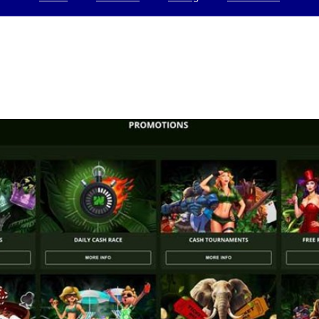
o – Application m
anada