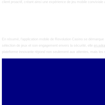
client proactif, créant ainsi une expérience de jeu mobile convivial
Conclusion
En résumé, l’application mobile de Revolution Casino se démarque d
sélection de jeux et son engagement envers la sécurité, elle
en.wiki
plateforme innovante répond non seulement aux attentes, mais les 