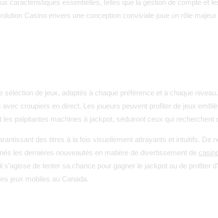
x caractéristiques essentielles, telles que la gestion de compte et le
olution Casino envers une conception conviviale joue un rôle majeur à
es jeux
e sélection de jeux, adaptés à chaque préférence et à chaque niveau
vec croupiers en direct. Les joueurs peuvent profiter de jeux emblém
t les palpitantes machines à jackpot, séduiront ceux qui recherchent
ntissant des titres à la fois visuellement attrayants et intuitifs. De
nnés les dernières nouveautés en matière de divertissement de
casin
’il s’agisse de tenter sa chance pour gagner le jackpot ou de profiter 
 les jeux mobiles au Canada.
enses exclusifs