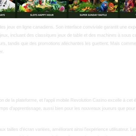
es jeux en ligne canadiens. Son interface conviviale garantit une exp
jeux, incluant des classiques jeux de table et des machines à sous co
teurs, tandis que des promotions alléchantes les guettent. Mais comm
r.
n conviviales
ion de la plateforme, et l’appli mobile Revolution Casino excelle à cet 
e temps d’apprentissage, aussi bien pour les nouveaux joueurs que pour 
ux tailles d’écran variées, améliorant ainsi l’expérience utilisateur. Le