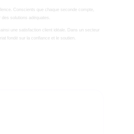
cellence. Conscients que chaque seconde compte,
r des solutions adéquates.
nsi une satisfaction client idéale. Dans un secteur
at fondé sur la confiance et le soutien.