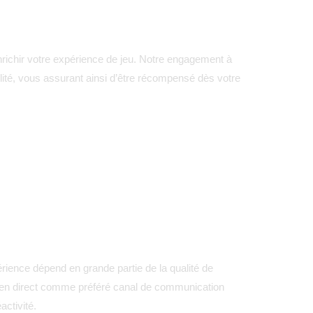
ichir votre expérience de jeu. Notre engagement à
élité, vous assurant ainsi d’être récompensé dès votre
érience dépend en grande partie de la qualité de
at en direct comme préféré canal de communication
activité.