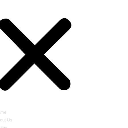
ome
out Us
ning