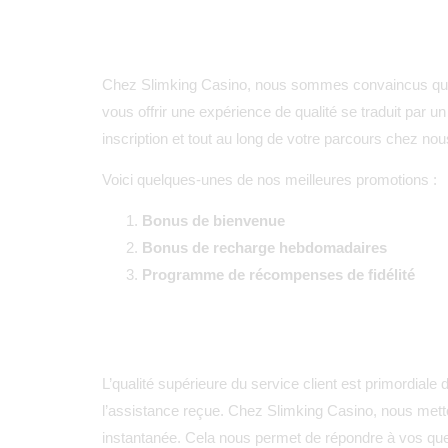
Promotions et b
Chez Slimking Casino, nous sommes convaincus que d
vous offrir une expérience de qualité se traduit par 
inscription et tout au long de votre parcours chez nou
Voici quelques-unes de nos meilleures promotions :
Bonus de bienvenue
Bonus de recharge hebdomadaires
Programme de récompenses de fidélité
Excellence du ser
L’qualité supérieure du service client est primordial
l’assistance reçue. Chez Slimking Casino, nous metto
instantanée. Cela nous permet de répondre à vos quest