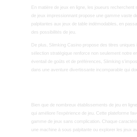
En matière de jeux en ligne, les joueurs recherchent s
de jeux impressionnant propose une gamme vaste de 
palpitantes aux jeux de table indémodables, en passa
des possibilités de jeu.
De plus, Slimking Casino propose des titres uniques 
sélection stratégique renforce non seulement notre e
éventail de goûts et de préférences, Slimking s’impos
dans une aventure divertissante incomparable qui don
Interface facile d’
Bien que de nombreux établissements de jeu en ligne 
qui améliore l’expérience de jeu. Cette plateforme fa
gamme de jeux sans complication. Chaque caractérist
une machine à sous palpitante ou explorer les jeux av