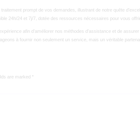
 traitement prompt de vos demandes, illustrant de notre quête d’ex
ible 24h/24 et 7j/7, dotée des ressources nécessaires pour vous offri
xpérience afin d’améliorer nos méthodes d’assistance et de assurer ai
ageons à fournir non seulement un service, mais un véritable partenari
elds are marked
*