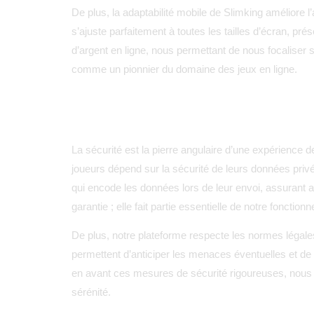
De plus, la adaptabilité mobile de Slimking améliore l
s’ajuste parfaitement à toutes les tailles d’écran, prése
d’argent en ligne, nous permettant de nous focaliser
comme un pionnier du domaine des jeux en ligne.
Dispositions de s
La sécurité est la pierre angulaire d’une expérience d
joueurs dépend sur la sécurité de leurs données priv
qui encode les données lors de leur envoi, assurant ai
garantie ; elle fait partie essentielle de notre fonction
De plus, notre plateforme respecte les normes légales
permettent d’anticiper les menaces éventuelles et de
en avant ces mesures de sécurité rigoureuses, nous o
sérénité.