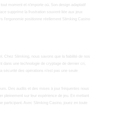
à tout moment et n’importe où. Son design adaptatif
terface supprime la frustration souvent liée aux jeux
ers l’ergonomie positionne réellement Slimking Casino
el. Chez Slimking, nous savons que la fiabilité de nos
t dans une technologie de cryptage de dernier cri,
 la sécurité des opérations n’est pas une seule
teurs. Des audits et des mises à jour fréquentes nous
er pleinement sur leur expérience de jeu. En mettant
e participant. Avec Slimking Casino, jouez en toute