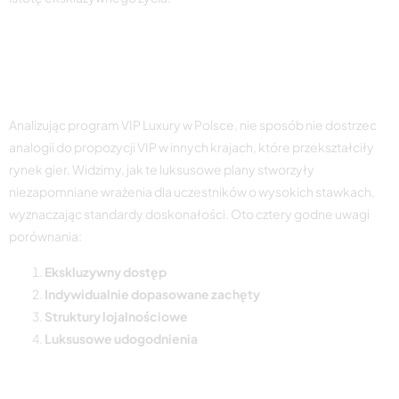
Porównania z planami VIP
w innych państwach
Analizując program VIP Luxury w Polsce, nie sposób nie dostrzec
analogii do propozycji VIP w innych krajach, które przekształciły
rynek gier. Widzimy, jak te luksusowe plany stworzyły
niezapomniane wrażenia dla uczestników o wysokich stawkach,
wyznaczając standardy doskonałości. Oto cztery godne uwagi
porównania:
Ekskluzywny dostęp
Indywidualnie dopasowane zachęty
Struktury lojalnościowe
Luksusowe udogodnienia
Oczekiwana odpowiedź