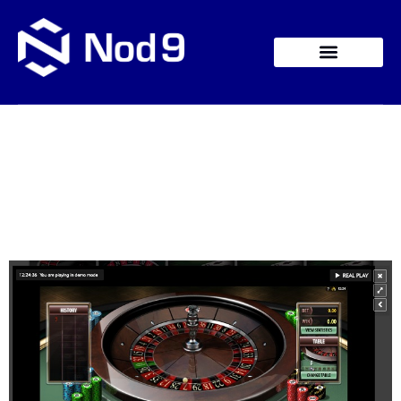
Bezprecedensowy
posunięcie: Kasyno
Slimking wprowadza
luksusowy program
VIP w Polsce