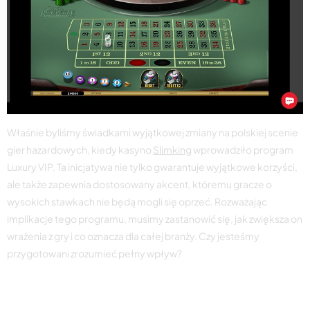
Właśnie byliśmy świadkami wyjątkowej zmiany na polskiej scenie
gier hazardowych, kiedy kasyno
Slimking
wprowadziło program
Luxury VIP. Ta inicjatywa nie tylko gwarantuje wyjątkowe korzyści,
ale także zapewnia dostosowany akcent, któremu gracze o
wysokich stawkach nie będą mogli się oprzeć. Rozważając
implikacje tego programu, musimy zastanowić się, jak zwiększa on
wrażenia z gry i co oznacza dla całej branży. Czy jesteśmy
przygotowani zrozumieć pełny wpływ?
Jak dołączyć do VIP