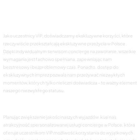
oferowane uczestnikom
VIP
Jako uczestnicy VIP, doświadczamy ekskluzywne korzyści, które
rzeczywiście przekształcają ekskluzywne przeżycia w Polsce.
Dzięki indywidualnym serwisom concierge na zawołanie, wszelkie
wymagania jest fachowo spełniana, zapewniając nam
bezstresowy i bezproblemowy czas. Ponadto, dostęp do
ekskluzywnych imprez pozwala nam przeżywać niezwykłych
momentów, których tylko nieliczni doświadcza – to ważny element
naszego niezwykłego statusu.
Indywidualna obsługa asystenta
Planując zwiększenie jakości naszych wyjazdów, kusi nas
atrakcyjność spersonalizowanej usługi concierge w Polsce, która
oferuje uczestnikom VIP możliwość korzystania do wyjątkowych