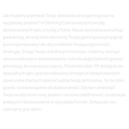
Dostosowane doświadczenia gamingowe
Jak możemy przenieść Twoje doświadczenia gamingowe na
wyjątkowy poziom? W Slimking Casino wierzymy w siłę
dostosowanych gier, z myślą o Tobie. Nasze dostosowane usługi
gwarantują, że wszystkie elementy Twojej gamingowej przygody
jest zorganizowany tak, aby podnieść Twoją przyjemność i
strategię. Znając Twoje unikalne preferencje, możemy tworzyć
spersonalizowane doświadczenia, które budują lojalność graczy i
powodują, że wracasz po więcej. Wyobraź sobie VIP dostępie do
specjalnych gier, spersonalizowanych nagród i dedykowanych
opiekunów chętnych spełnić każdą Twoją zachciankę. To nie tylko
granie; to zobowiązanie do doskonałości. Daj nam zwiększyć
Twoje wrażenia na nowy poziom i na nowo zdefiniować, co oznacza
przepych i dostosowanie w najwyższej formie. Dołącz do nas i
opanujmy grę razem.
Analiza ekskluzywnego