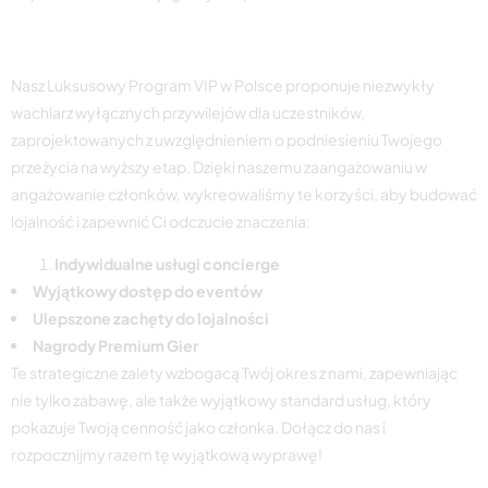
Ekskluzywne przywileje dla członków
Nasz Luksusowy Program VIP w Polsce proponuje niezwykły
wachlarz wyłącznych przywilejów dla uczestników,
zaprojektowanych z uwzględnieniem o podniesieniu Twojego
przeżycia na wyższy etap. Dzięki naszemu zaangażowaniu w
angażowanie członków, wykreowaliśmy te korzyści, aby budować
lojalność i zapewnić Ci odczucie znaczenia:
Indywidualne usługi concierge
Wyjątkowy dostęp do eventów
Ulepszone zachęty do lojalności
Nagrody Premium Gier
Te strategiczne zalety wzbogacą Twój okres z nami, zapewniając
nie tylko zabawę, ale także wyjątkowy standard usług, który
pokazuje Twoją cenność jako członka. Dołącz do nas i
rozpocznijmy razem tę wyjątkową wyprawę!