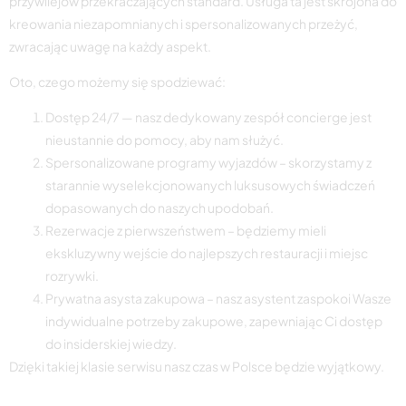
przywilejów przekraczających standard. Usługa ta jest skrojona do
kreowania niezapomnianych i spersonalizowanych przeżyć,
zwracając uwagę na każdy aspekt.
Oto, czego możemy się spodziewać:
Dostęp 24/7 — nasz dedykowany zespół concierge jest
nieustannie do pomocy, aby nam służyć.
Spersonalizowane programy wyjazdów – skorzystamy z
starannie wyselekcjonowanych luksusowych świadczeń
dopasowanych do naszych upodobań.
Rezerwacje z pierwszeństwem – będziemy mieli
ekskluzywny wejście do najlepszych restauracji i miejsc
rozrywki.
Prywatna asysta zakupowa – nasz asystent zaspokoi Wasze
indywidualne potrzeby zakupowe, zapewniając Ci dostęp
do insiderskiej wiedzy.
Dzięki takiej klasie serwisu nasz czas w Polsce będzie wyjątkowy.
Specjalny możliwość uczestnictwa do