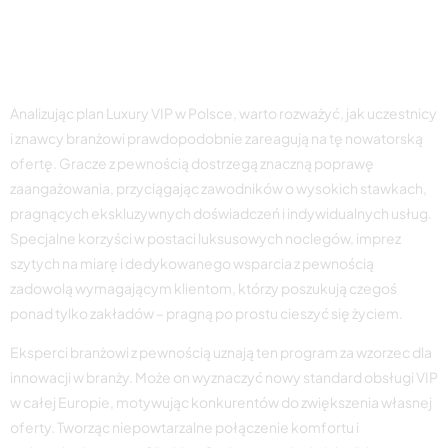
zawodników i
specjalistów branżowych
Analizując plan Luxury VIP w Polsce, warto rozważyć, jak uczestnicy
i znawcy branżowi prawdopodobnie zareagują na tę nowatorską
ofertę. Gracze z pewnością dostrzegą znaczną poprawę
zaangażowania, przyciągając zawodników o wysokich stawkach,
pragnących ekskluzywnych doświadczeń i indywidualnych usług.
Specjalne korzyści w postaci luksusowych noclegów, imprez
szytych na miarę i dedykowanego wsparcia z pewnością
zadowolą wymagającym klientom, którzy poszukują czegoś
ponad tylko zakładów – pragną po prostu cieszyć się życiem.
Eksperci branżowi z pewnością uznają ten program za wzorzec dla
innowacji w branży. Może on wyznaczyć nowy standard obsługi VIP
w całej Europie, motywując konkurentów do zwiększenia własnej
oferty. Tworząc niepowtarzalne połączenie komfortu i