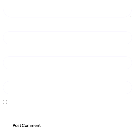
Name
*
Email
*
Website
Save my name, email, and website in this browser for the next time I
comment.