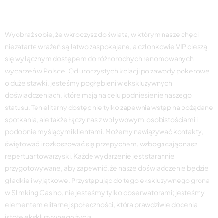
eventów
Wyobraź sobie, że wkroczysz do świata, w którym nasze chęci
niezatarte wrażeń są łatwo zaspokajane, a członkowie VIP cieszą
się wyłącznym dostępem do różnorodnych renomowanych
wydarzeń w Polsce. Od uroczystych kolacji po zawody pokerowe
o duże stawki, jesteśmy pogłębieni w ekskluzywnych
doświadczeniach, które mają na celu podniesienie naszego
statusu. Ten elitarny dostęp nie tylko zapewnia wstęp na pożądane
spotkania, ale także łączy nas z wpływowymi osobistościami i
podobnie myślącymi klientami. Możemy nawiązywać kontakty,
świętować i rozkoszować się przepychem, wzbogacając nasz
repertuar towarzyski. Każde wydarzenie jest starannie
przygotowywane, aby zapewnić, że nasze doświadczenie będzie
gładkie i wyjątkowe. Przystępując do tego ekskluzywnego grona
w Slimking Casino, nie jesteśmy tylko obserwatorami; jesteśmy
elementem elitarnej społeczności, która prawdziwie docenia
istotę ekskluzywnego życia.