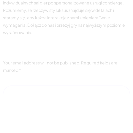
indywidualnych sal gier po spersonalizowane usługi concierge.
Rozumiemy, że rzeczywisty luksus znajduje się w detalach i
staramy się, aby każda interakcja z nami zmieniała Twoje
wymagania. Dołącz do nas i przeżyj gry na najwyższym poziomie
wyrafinowania.
Leave a Reply
Your email address will not be published.
Required fields are
marked
*
Comment
*