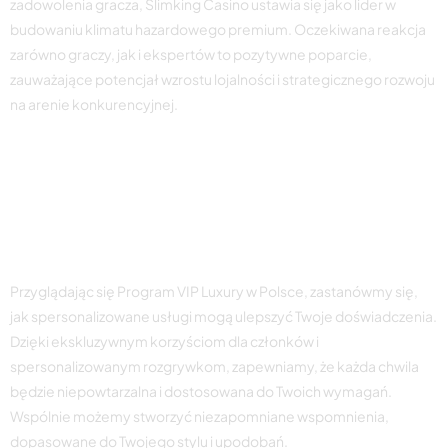
zadowolenia gracza, Slimking Casino ustawia się jako lider w
budowaniu klimatu hazardowego premium. Oczekiwana reakcja
zarówno graczy, jak i ekspertów to pozytywne poparcie,
zauważające potencjał wzrostu lojalności i strategicznego rozwoju
na arenie konkurencyjnej.
Usługi szyte na miarę dla
spersonalizowanego
doświadczenia
Przyglądając się Program VIP Luxury w Polsce, zastanówmy się,
jak spersonalizowane usługi mogą ulepszyć Twoje doświadczenia.
Dzięki ekskluzywnym korzyściom dla członków i
spersonalizowanym rozgrywkom, zapewniamy, że każda chwila
będzie niepowtarzalna i dostosowana do Twoich wymagań.
Wspólnie możemy stworzyć niezapomniane wspomnienia,
dopasowane do Twojego stylu i upodobań.