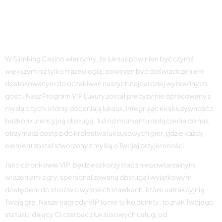
programu VIP kasyna
Slimking
W Slimking Casino wierzymy, że luksus powinien być czymś
większym niż tylko frazeologią; powinien być doświadczeniem
dostosowanym do oczekiwań naszych najbardziej wybrednych
gości. Nasz Program VIP Luxury został precyzyjnie opracowany z
myślą o tych, którzy doceniają luksus, integrując ekskluzywność z
bezkonkurencyjną obsługą. Już od momentu dołączenia do nas,
otrzymasz dostęp do królestwa luksusowych gier, gdzie każdy
element został stworzony z myślą o Twojej przyjemności.
Jako członkowie VIP, będziesz korzystać z niepowtarzalnymi
wrażeniami z gry, spersonalizowaną obsługą i wyjątkowym
dostępem do stołów o wysokich stawkach, które uatrakcyjnią
Twoją grę. Nasze nagrody VIP to nie tylko punkty; to znak Twojego
statusu, dający Ci czerpać z luksusowych usług, od