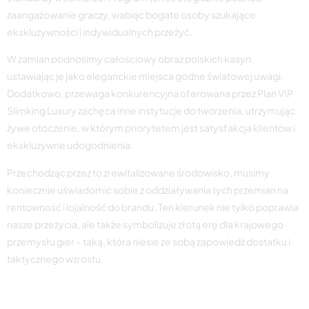
zaangażowanie graczy, wabiąc bogate osoby szukające
ekskluzywności i indywidualnych przeżyć.
W zamian podnosimy całościowy obraz polskich kasyn,
ustawiając je jako eleganckie miejsca godne światowej uwagi.
Dodatkowo, przewaga konkurencyjna oferowana przez Plan VIP
Slimking Luxury zachęca inne instytucje do tworzenia, utrzymując
żywe otoczenie, w którym priorytetem jest satysfakcja klientów i
ekskluzywne udogodnienia.
Przechodząc przez to zrewitalizowane środowisko, musimy
koniecznie uświadomić sobie z oddziaływania tych przemian na
rentowność i lojalność do brandu. Ten kierunek nie tylko poprawia
nasze przeżycia, ale także symbolizuje złotą erę dla krajowego
przemysłu gier – taką, która niesie ze sobą zapowiedź dostatku i
taktycznego wzrostu.
Specjalne korzyści