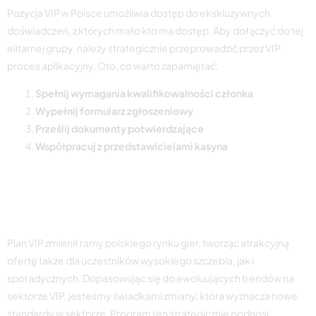
Pozycja VIP w Polsce umożliwia dostęp do ekskluzywnych
doświadczeń, z których mało kto ma dostęp. Aby dołączyć do tej
elitarnej grupy, należy strategicznie przeprowadzić przez VIP
proces aplikacyjny. Oto, co warto zapamiętać:
Spełnij wymagania kwalifikowalności członka
Wypełnij formularz zgłoszeniowy
Prześlij dokumenty potwierdzające
Współpracuj z przedstawicielami kasyna
Wpływ planu VIP na polski
przemysł gier
Plan VIP zmienił ramy polskiego rynku gier, tworząc atrakcyjną
ofertę także dla uczestników wysokiego szczebla, jak i
sporadycznych. Dopasowując się do ewoluujących trendów na
sektorze VIP, jesteśmy świadkami zmiany, która wyznacza nowe
standardy w sektorze. Program ten strategicznie podnosi